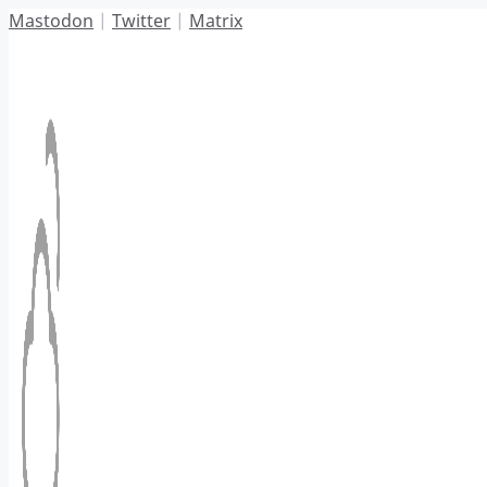
Hoppa
Mastodon
|
Twitter
|
Matrix
till
innehåll