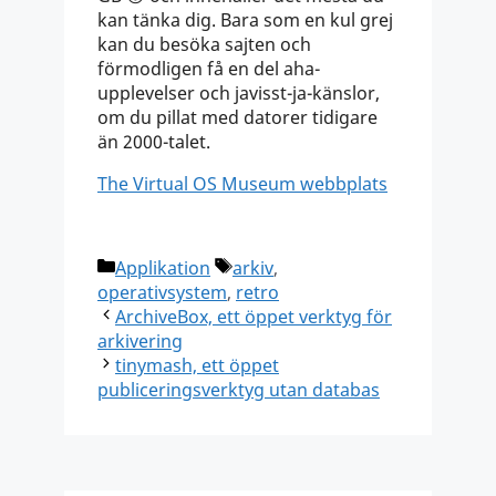
kan tänka dig. Bara som en kul grej
kan du besöka sajten och
förmodligen få en del aha-
upplevelser och javisst-ja-känslor,
om du pillat med datorer tidigare
än 2000-talet.
The Virtual OS Museum webbplats
Kategorier
Etiketter
Applikation
arkiv
,
operativsystem
,
retro
ArchiveBox, ett öppet verktyg för
arkivering
tinymash, ett öppet
publiceringsverktyg utan databas