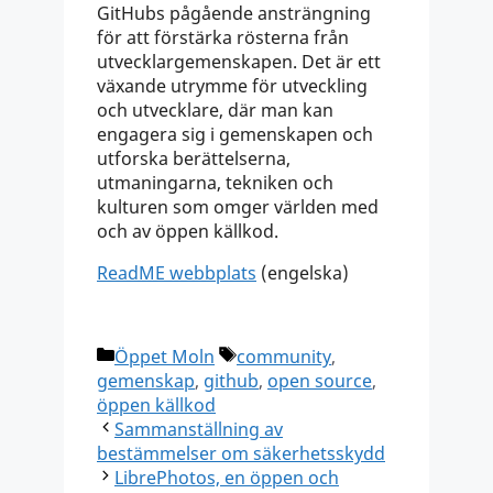
GitHubs pågående ansträngning
för att förstärka rösterna från
utvecklargemenskapen. Det är ett
växande utrymme för utveckling
och utvecklare, där man kan
engagera sig i gemenskapen och
utforska berättelserna,
utmaningarna, tekniken och
kulturen som omger världen med
och av öppen källkod.
ReadME webbplats
(engelska)
Kategorier
Etiketter
Öppet Moln
community
,
gemenskap
,
github
,
open source
,
öppen källkod
Sammanställning av
bestämmelser om säkerhetsskydd
LibrePhotos, en öppen och