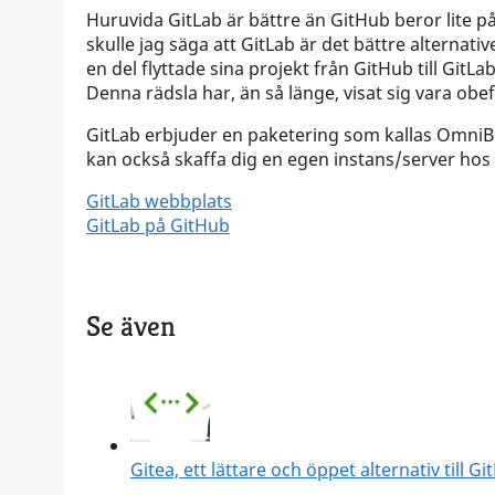
Huruvida GitLab är bättre än GitHub beror lite p
skulle jag säga att GitLab är det bättre alternat
en del flyttade sina projekt från GitHub till Git
Denna rädsla har, än så länge, visat sig vara obe
GitLab erbjuder en paketering som kallas OmniBus
kan också skaffa dig en egen instans/server hos 
GitLab webbplats
GitLab på GitHub
Se även
Gitea, ett lättare och öppet alternativ till G