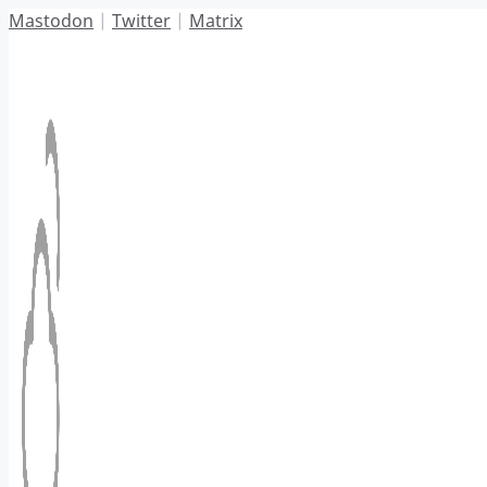
Hoppa
Mastodon
|
Twitter
|
Matrix
till
innehåll