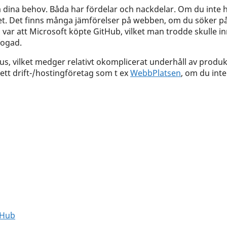
å dina behov. Båda har fördelar och nackdelar. Om du inte h
ivet. Det finns många jämförelser på webben, om du söker på t
Lab var att Microsoft köpte GitHub, vilket man trodde skulle 
fogad.
, vilket medger relativt okomplicerat underhåll av produkte
ett drift-/hostingföretag som t ex
WebbPlatsen
, om du inte
itHub