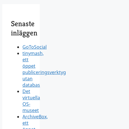
Senaste
inläggen
GoToSocial
tinymash,
ett
öppet
publiceringsverktyg
utan
databas
Det
virtuella
OS-
museet
ArchiveBox,
ett