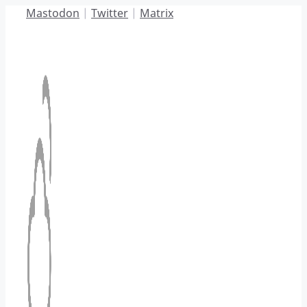
Hoppa
Mastodon
|
Twitter
|
Matrix
till
innehåll