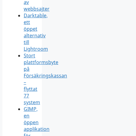
av
webbsajter
Darktable,
ett
öppet
alternativ
till
Lightroom
Stort
plattformsbyte
på
Försäkringskassan
–
flyttat
77
system
GIMP,
en
öppen
applikation
för