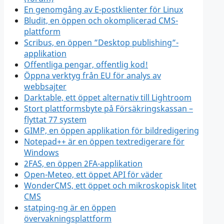
En genomgång av E-postklienter för Linux
Bludit, en öppen och okomplicerad CMS-
plattform
Scribus, en öppen ”Desktop publishing”-
applikation
Offentliga pengar, offentlig kod!
Öppna verktyg från EU för analys av
webbsajter
Darktable, ett öppet alternativ till Lightroom
Stort plattformsbyte på Försäkringskassan –
flyttat 77 system
GIMP, en öppen applikation för bildredigering
Notepad++ är en öppen textredigerare för
Windows
2FAS, en öppen 2FA-applikation
Open-Meteo, ett öppet API för väder
WonderCMS, ett öppet och mikroskopisk litet
CMS
statping-ng är en öppen
övervakningsplattform