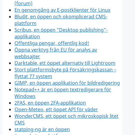
(forum)
En genomgång av E-postklienter för Linux
Bludit, en öppen och okomplicerad CMS-
plattform
Scribus, en öppen ”Desktop publishing”-
applikation
Offentliga pengar, offentlig kod!
Öppna verktyg från EU för analys av
webbsajter
Darktable, ett öppet alternativ till Lightroom
Stort plattformsbyte på Försäkringskassan –
flyttat 77 system
GIMP, en öppen applikation för bildredigering
Notepad++ är en öppen textredigerare för
Windows
2FAS, en öppen 2FA-applikation
Open-Meteo, ett öppet API för väder
WonderCMS, ett öppet och mikroskopisk litet
CMS
statping-ng är en öppen