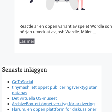
Reactle är en öppen variant av spelet Wordle so
början utvecklat av Josh Wardle. Målet …
Läs mer
Senaste inläggen
GoToSocial
tinymash, ett öppet publiceringsverktyg utan
databas
Det virtuella OS-museet
ArchiveBox, ett öppet verktyg för arkivering
Flarum, en öppen plattform för diskussioner