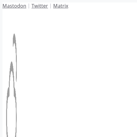
Hoppa
Mastodon
|
Twitter
|
Matrix
till
innehåll