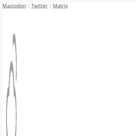
Hoppa
Mastodon
|
Twitter
|
Matrix
till
innehåll