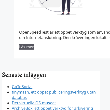
OpenSpeedTest är ett öppet verktyg som används
din Internetanslutning. Den kräver ingen lokalt 
Läs mer
Senaste inläggen
GoToSocial
tinymash, ett öppet publiceringsverktyg utan
databas
Det virtuella OS-museet
ArchiveBox, ett öppet verktyg för arkivering