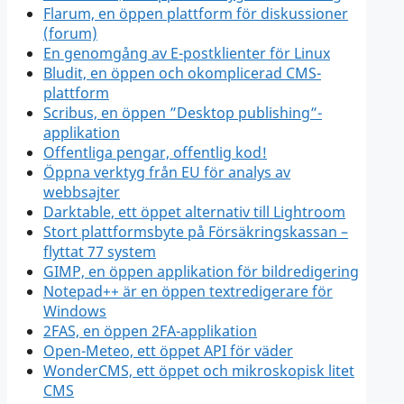
Flarum, en öppen plattform för diskussioner
(forum)
En genomgång av E-postklienter för Linux
Bludit, en öppen och okomplicerad CMS-
plattform
Scribus, en öppen ”Desktop publishing”-
applikation
Offentliga pengar, offentlig kod!
Öppna verktyg från EU för analys av
webbsajter
Darktable, ett öppet alternativ till Lightroom
Stort plattformsbyte på Försäkringskassan –
flyttat 77 system
GIMP, en öppen applikation för bildredigering
Notepad++ är en öppen textredigerare för
Windows
2FAS, en öppen 2FA-applikation
Open-Meteo, ett öppet API för väder
WonderCMS, ett öppet och mikroskopisk litet
CMS