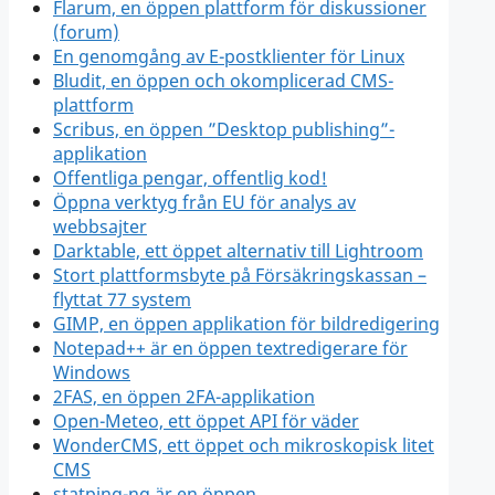
Flarum, en öppen plattform för diskussioner
(forum)
En genomgång av E-postklienter för Linux
Bludit, en öppen och okomplicerad CMS-
plattform
Scribus, en öppen ”Desktop publishing”-
applikation
Offentliga pengar, offentlig kod!
Öppna verktyg från EU för analys av
webbsajter
Darktable, ett öppet alternativ till Lightroom
Stort plattformsbyte på Försäkringskassan –
flyttat 77 system
GIMP, en öppen applikation för bildredigering
Notepad++ är en öppen textredigerare för
Windows
2FAS, en öppen 2FA-applikation
Open-Meteo, ett öppet API för väder
WonderCMS, ett öppet och mikroskopisk litet
CMS
statping-ng är en öppen