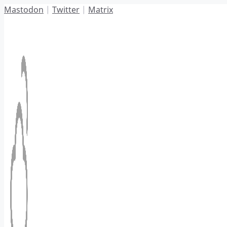
Hoppa
Mastodon
|
Twitter
|
Matrix
till
innehåll