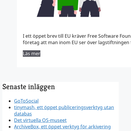
I ett öppet brev till EU kräver Free Software F
företag att man inom EU ser över lagstiftningen 
Läs mer
Senaste inläggen
GoToSocial
tinymash, ett öppet publiceringsverktyg utan
databas
Det virtuella OS-museet
ArchiveBox, ett öppet verktyg för arkivering