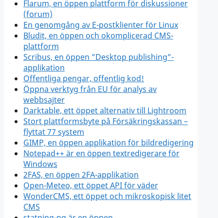
Flarum, en öppen plattform för diskussioner
(forum)
En genomgång av E-postklienter för Linux
Bludit, en öppen och okomplicerad CMS-
plattform
Scribus, en öppen ”Desktop publishing”-
applikation
Offentliga pengar, offentlig kod!
Öppna verktyg från EU för analys av
webbsajter
Darktable, ett öppet alternativ till Lightroom
Stort plattformsbyte på Försäkringskassan –
flyttat 77 system
GIMP, en öppen applikation för bildredigering
Notepad++ är en öppen textredigerare för
Windows
2FAS, en öppen 2FA-applikation
Open-Meteo, ett öppet API för väder
WonderCMS, ett öppet och mikroskopisk litet
CMS
statping-ng är en öppen