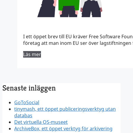
I ett öppet brev till EU kräver Free Software F
företag att man inom EU ser över lagstiftningen 
Läs mer
Senaste inläggen
GoToSocial
tinymash, ett öppet publiceringsverktyg utan
databas
Det virtuella OS-museet
ArchiveBox, ett öppet verktyg för arkivering