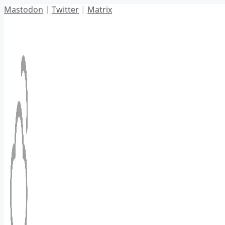
Hoppa
Mastodon
|
Twitter
|
Matrix
till
innehåll