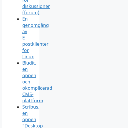
diskussioner
(forum)
En
genomgång
av
E-
postklienter
för
Linux
Bludit,
en
öppen
och
okomplicerad
CMS-
plattform
Scribus,
en
öppen
”Desktop