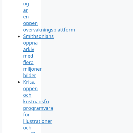
ng
är
en
öppen
övervakningsplattform
Smithsonians
öppna
arkiv
med
flera
miljoner
bilder
Krita,
öppen
och
kostnadsfri
programvara
för
illustrationer
och