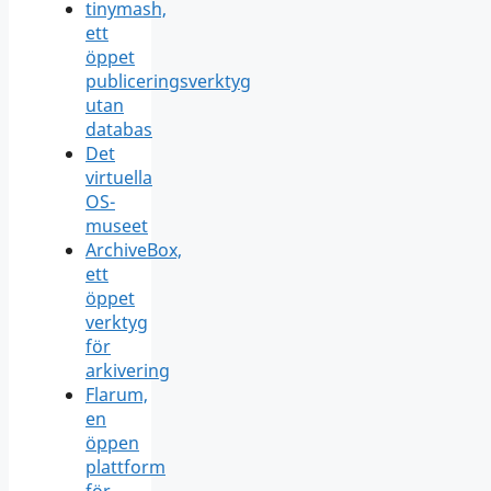
tinymash,
ett
öppet
publiceringsverktyg
utan
databas
Det
virtuella
OS-
museet
ArchiveBox,
ett
öppet
verktyg
för
arkivering
Flarum,
en
öppen
plattform
för