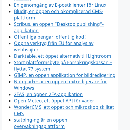
En genomgång av E-postklienter för Linux
Bludit, en öppen och okomplicerad CMS-
plattform
Scribus, en öppen ”Desktop publishing”-
applikation
Offentliga pengar, offentlig kod!
Öppna verktyg från EU för analys av
webbsajter
Darktable, ett öppet alternativ till Lightroom
Stort plattformsbyte på Försäkringskassan –
flyttat 77 system
GIMP, en öppen applikation för bildredigering
Notepad++ är en öppen textredigerare för
Windows
2FAS, en öppen 2FA-applikation
Open-Meteo, ett öppet API för väder
WonderCMS, ett öppet och mikroskopisk litet
CMS
statping-ng är en öppen
övervakningsplattform