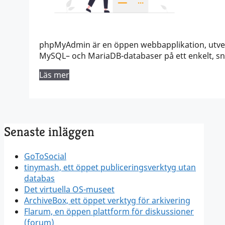
phpMyAdmin är en öppen webbapplikation, utvec
MySQL– och MariaDB-databaser på ett enkelt, sny
Läs mer
Senaste inläggen
GoToSocial
tinymash, ett öppet publiceringsverktyg utan
databas
Det virtuella OS-museet
ArchiveBox, ett öppet verktyg för arkivering
Flarum, en öppen plattform för diskussioner
(forum)