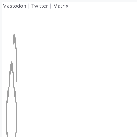
Hoppa
Mastodon
|
Twitter
|
Matrix
till
innehåll