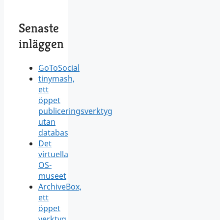
Senaste
inläggen
GoToSocial
tinymash,
ett
öppet
publiceringsverktyg
utan
databas
Det
virtuella
OS-
museet
ArchiveBox,
ett
öppet
verktyg