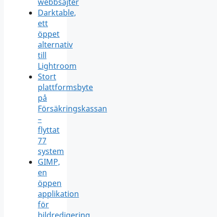
webbsajter
Darktable,
ett
öppet
alternativ
till
Lightroom
Stort
plattformsbyte
på
Försäkringskassan
–
flyttat
77
system
GIMP,
en
öppen
applikation
för
bildredigering