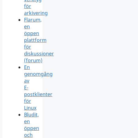
för
arkivering
Flarum,
en
öppen
plattform
för
diskussioner
(forum)
En
genomgång
av
E-
postklienter
för
Linux
Bludit,
en
öppen
och