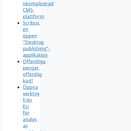
okomplicerad
CMS-
plattform
Scribus,
en
öppen
”Desktop
publishing”-
applikation
Offentliga
pengar,
offentlig
kod!
Öppna
verktyg
från
EU
för
analys
av