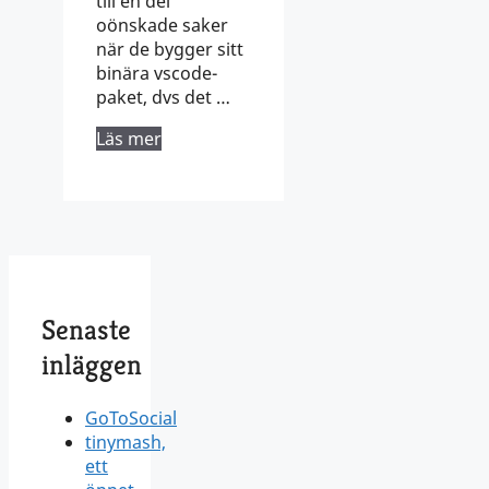
till en del
oönskade saker
när de bygger sitt
binära vscode-
paket, dvs det …
Läs mer
Senaste
inläggen
GoToSocial
tinymash,
ett