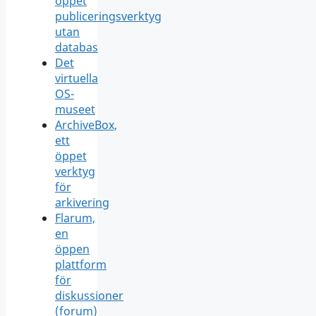
öppet
publiceringsverktyg
utan
databas
Det
virtuella
OS-
museet
ArchiveBox,
ett
öppet
verktyg
för
arkivering
Flarum,
en
öppen
plattform
för
diskussioner
(forum)