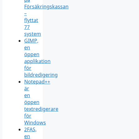
Försäkringskassan
–
flyttat
77
system
GIMP,
en
öppen
applikation
för
bildredigering
Notepad++
är
en
öppen
textredigerare
för
Windows
2FAS,
en