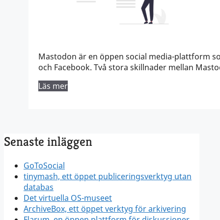
Mastodon är en öppen social media-plattform so
och Facebook. Två stora skillnader mellan Mast
Läs mer
Senaste inläggen
GoToSocial
tinymash, ett öppet publiceringsverktyg utan
databas
Det virtuella OS-museet
ArchiveBox, ett öppet verktyg för arkivering
Flarum, en öppen plattform för diskussioner