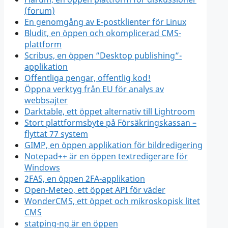
(forum)
En genomgång av E-postklienter för Linux
Bludit, en öppen och okomplicerad CMS-
plattform
Scribus, en öppen ”Desktop publishing”-
applikation
Offentliga pengar, offentlig kod!
Öppna verktyg från EU för analys av
webbsajter
Darktable, ett öppet alternativ till Lightroom
Stort plattformsbyte på Försäkringskassan –
flyttat 77 system
GIMP, en öppen applikation för bildredigering
Notepad++ är en öppen textredigerare för
Windows
2FAS, en öppen 2FA-applikation
Open-Meteo, ett öppet API för väder
WonderCMS, ett öppet och mikroskopisk litet
CMS
statping-ng är en öppen