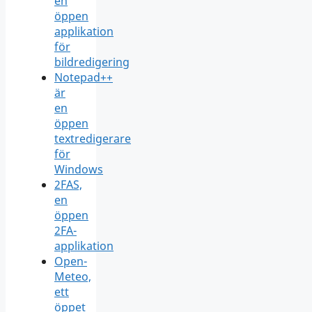
en
öppen
applikation
för
bildredigering
Notepad++
är
en
öppen
textredigerare
för
Windows
2FAS,
en
öppen
2FA-
applikation
Open-
Meteo,
ett
öppet