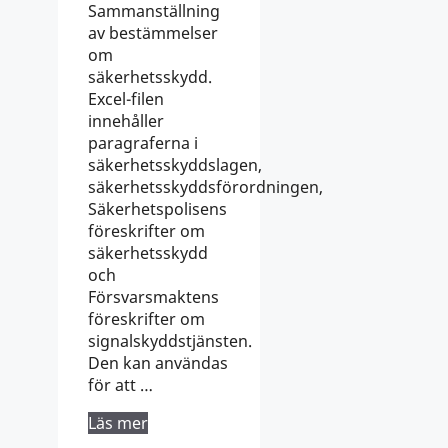
Sammanställning
av bestämmelser
om
säkerhetsskydd.
Excel-filen
innehåller
paragraferna i
säkerhetsskyddslagen,
säkerhetsskyddsförordningen,
Säkerhetspolisens
föreskrifter om
säkerhetsskydd
och
Försvarsmaktens
föreskrifter om
signalskyddstjänsten.
Den kan användas
för att …
Läs mer