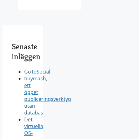
Senaste
inläggen
GoToSocial
tinymash,
ett
öppet
publiceringsverktyg
utan
databas
Det
virtuella
OS-