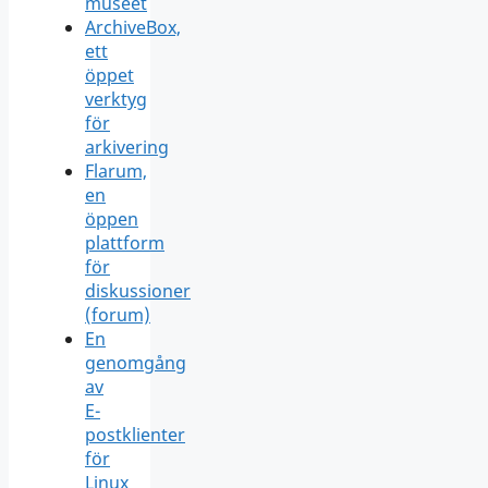
museet
ArchiveBox,
ett
öppet
verktyg
för
arkivering
Flarum,
en
öppen
plattform
för
diskussioner
(forum)
En
genomgång
av
E-
postklienter
för
Linux