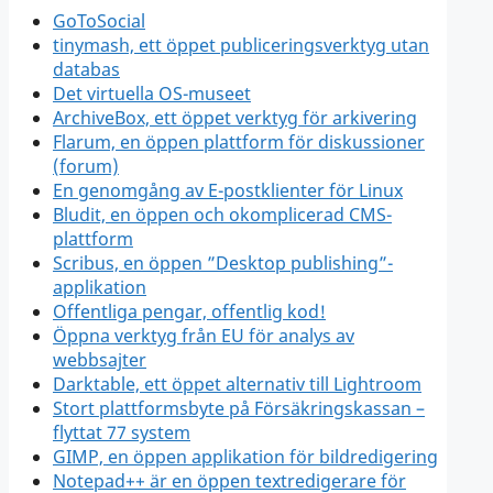
GoToSocial
tinymash, ett öppet publiceringsverktyg utan
databas
Det virtuella OS-museet
ArchiveBox, ett öppet verktyg för arkivering
Flarum, en öppen plattform för diskussioner
(forum)
En genomgång av E-postklienter för Linux
Bludit, en öppen och okomplicerad CMS-
plattform
Scribus, en öppen ”Desktop publishing”-
applikation
Offentliga pengar, offentlig kod!
Öppna verktyg från EU för analys av
webbsajter
Darktable, ett öppet alternativ till Lightroom
Stort plattformsbyte på Försäkringskassan –
flyttat 77 system
GIMP, en öppen applikation för bildredigering
Notepad++ är en öppen textredigerare för