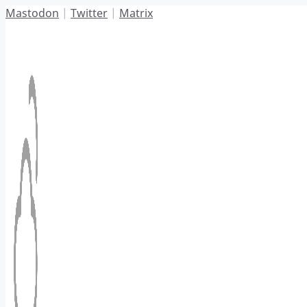
Hoppa
Mastodon
|
Twitter
|
Matrix
till
innehåll