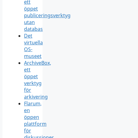
ett
öppet
publiceringsverktyg
utan
databas
Det
virtuella
OS-
museet
ArchiveBox,
ett
öppet
verktyg
för
arkivering
Flarum,
en
öppen
plattform
för
diskussioner