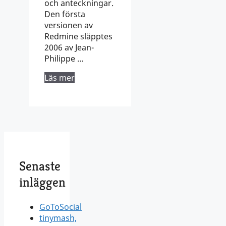
och anteckningar.
Den första
versionen av
Redmine släpptes
2006 av Jean-
Philippe …
Läs mer
Senaste
inläggen
GoToSocial
tinymash,