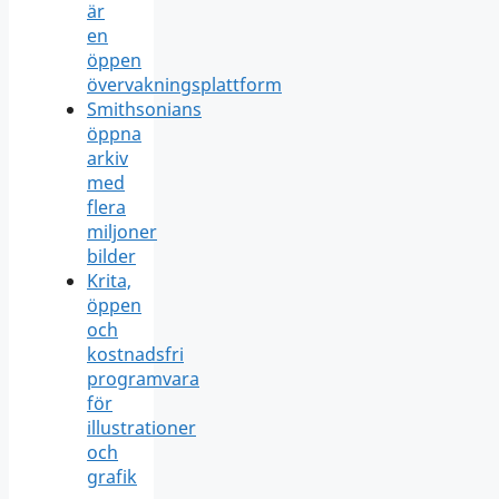
är
en
öppen
övervakningsplattform
Smithsonians
öppna
arkiv
med
flera
miljoner
bilder
Krita,
öppen
och
kostnadsfri
programvara
för
illustrationer
och
grafik