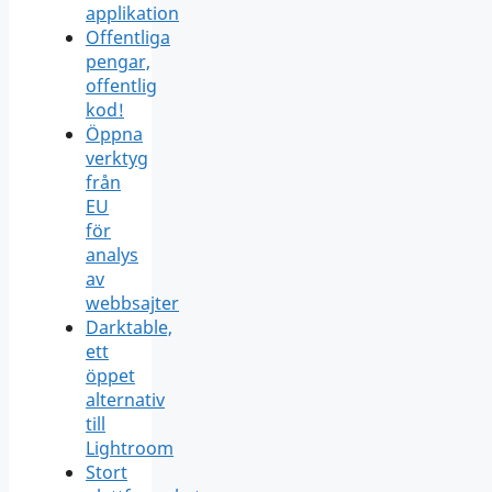
applikation
Offentliga
pengar,
offentlig
kod!
Öppna
verktyg
från
EU
för
analys
av
webbsajter
Darktable,
ett
öppet
alternativ
till
Lightroom
Stort