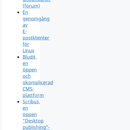
(forum)
En
genomgång
av
E-
postklienter
för
Linux
Bludit,
en
öppen
och
okomplicerad
CMS-
plattform
Scribus,
en
öppen
”Desktop
publishing”-