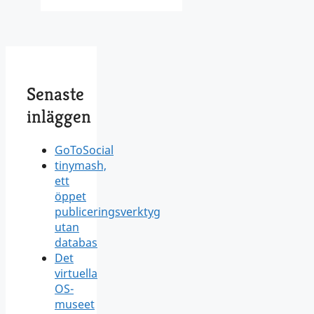
Senaste
inläggen
GoToSocial
tinymash,
ett
öppet
publiceringsverktyg
utan
databas
Det
virtuella
OS-
museet