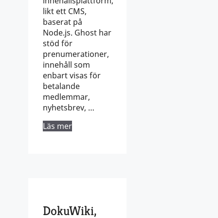
innehållsplattform,
likt ett CMS,
baserat på
Node.js. Ghost har
stöd för
prenumerationer,
innehåll som
enbart visas för
betalande
medlemmar,
nyhetsbrev, …
Läs mer
DokuWiki,