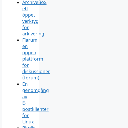
ArchiveBox,
ett
öppet
verktyg
för
arkivering
Flarum,
en
öppen
plattform
för
diskussioner
(forum)
En
genomgång
av
E-
postklienter
för
Linux