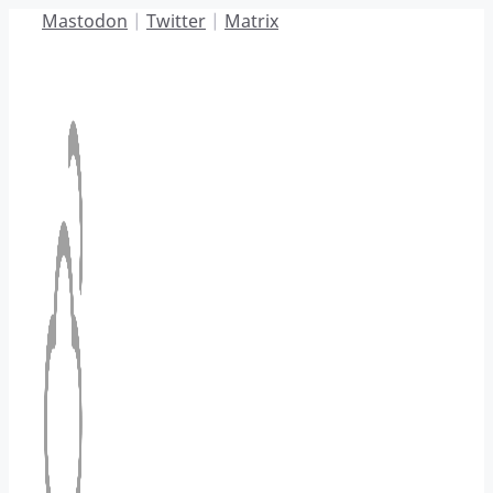
Hoppa
Mastodon
|
Twitter
|
Matrix
till
innehåll