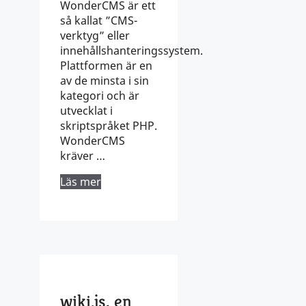
WonderCMS är ett
så kallat ”CMS-
verktyg” eller
innehållshanteringssystem.
Plattformen är en
av de minsta i sin
kategori och är
utvecklat i
skriptspråket PHP.
WonderCMS
kräver …
Läs mer
wiki.js, en