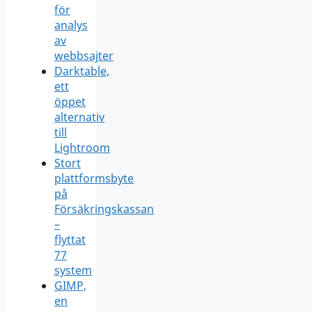
för
analys
av
webbsajter
Darktable,
ett
öppet
alternativ
till
Lightroom
Stort
plattformsbyte
på
Försäkringskassan
–
flyttat
77
system
GIMP,
en