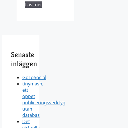
Läs mer
Senaste
inläggen
GoToSocial
tinymash,
ett
öppet
publiceringsverktyg
utan
databas
Det
virtuella