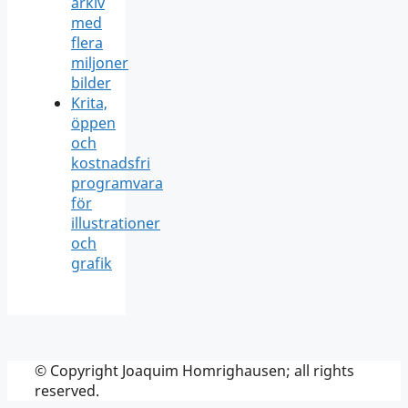
arkiv
med
flera
miljoner
bilder
Krita,
öppen
och
kostnadsfri
programvara
för
illustrationer
och
grafik
© Copyright Joaquim Homrighausen; all rights
reserved.